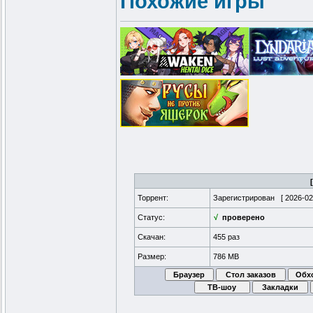
Похожие игры
Торрент:
Зарегистрирован [
2026-02
Статус:
√
проверено
Скачан:
455 раз
Размер:
786 MB