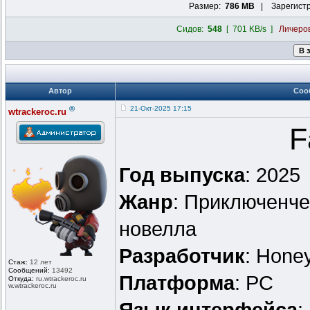
Размер:
786 MB
| Зарегист
Сидов:
548
[ 701 KB/s ]
Личеро
Автор
Соо
®
21-Окт-2025 17:15
wtrackeroc.ru
F
Год выпуска
: 2025
Жанр
: Приключенче
новелла
Разработчик
: Hone
Стаж:
12 лет
Сообщений:
13492
Платформа
: PC
Откуда:
ru.wtrackero
c.ru
w.wtrackeroc
.ru