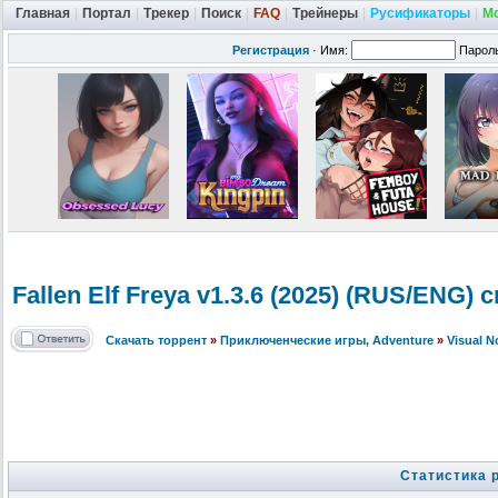
Главная
|
Портал
|
Трекер
|
Поиск
|
FAQ
|
Трейнеры
|
Русификаторы
|
М
Регистрация
·
Имя:
Парол
Fallen Elf Freya v1.3.6 (2025) (RUS/ENG)
Скачать торрент
»
Приключенческие игры, Adventure
»
Visual 
Статистика 