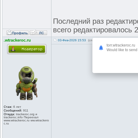
Последний раз редактиров
всего редактировалось 2
.wtrackeroc.ru
03-Фев-2026 15:53
(спустя 3 месяца 12 дней)
torr.wtrackeroc.ru
Would like to send 
Стаж:
6 лет
Сообщений:
911
Откуда:
trackeroc.or
g и
trackeroc.in
fo Переехал
www.wtracker
oc.ru ww.wtrackero
c.ru